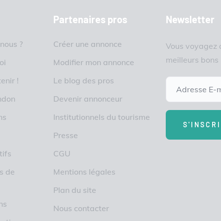
Partenaires pros
Newsletter
nous ?
Créer une annonce
Vous voyagez a
meilleurs bons
oi
Modifier mon annonce
enir !
Le blog des pros
ndon
Devenir annonceur
ns
Institutionnels du tourisme
Presse
ifs
CGU
es de
Mentions légales
Plan du site
ns
Nous contacter