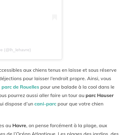
re (@lh_lehavre)
cessibles aux chiens tenus en laisse et sous réserve
jections pour laisser l’endroit propre. Ainsi, vous
u
parc de Rouelles
pour une balade à la cool dans le
vous pourrez aussi aller faire un tour au
parc Hauser
ui dispose d’un
cani-parc
pour que votre chien
ces au
Havre
, on pense forcément à la plage, aux
es de l’Océan Atlantique. Les plages des jardins, des