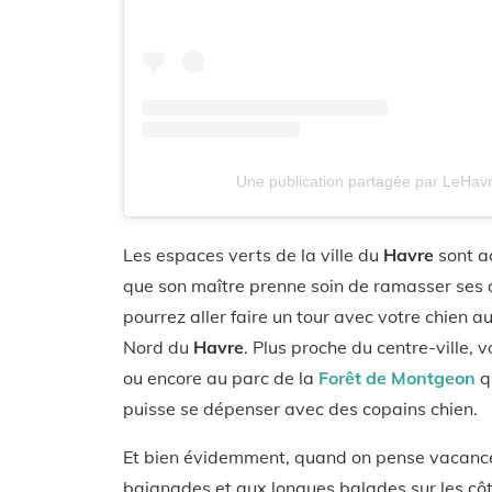
Une publication partagée par LeHav
Les espaces verts de la ville du
Havre
sont ac
que son maître prenne soin de ramasser ses dé
pourrez aller faire un tour avec votre chien a
Nord du
Havre
. Plus proche du centre-ville, 
ou encore au parc de la
Forêt de Montgeon
q
puisse se dépenser avec des copains chien.
Et bien évidemment, quand on pense vacan
baignades et aux longues balades sur les côt